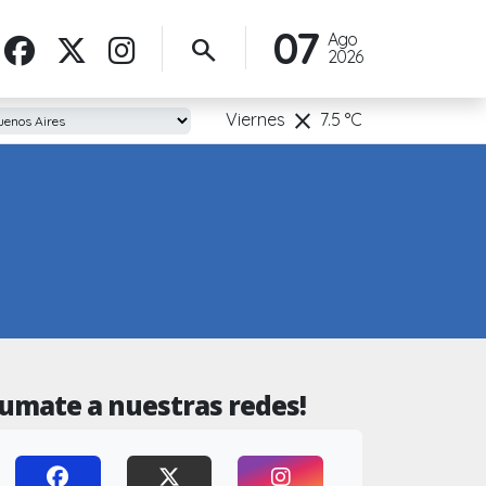
07
Ago
search
2026
clear
Viernes
7.5
°C
Sumate a nuestras redes!