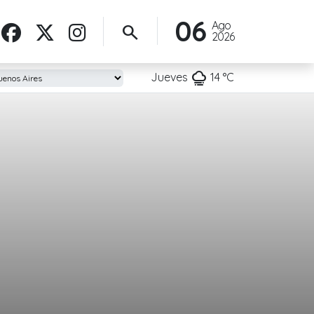
06
Ago
search
2026
foggy
Jueves
14
°C