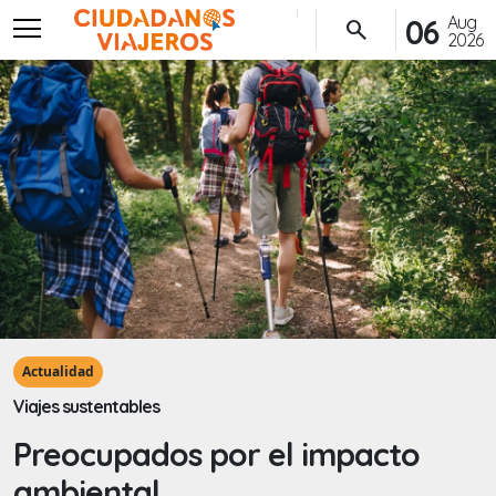
menu
Aug
06
search
2026
Actualidad
Viajes sustentables
Preocupados por el impacto
ambiental