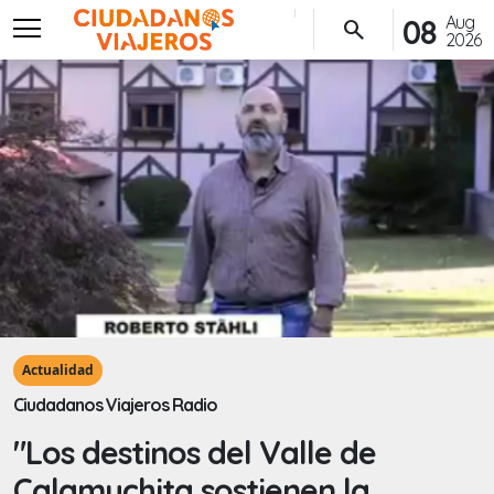
menu
Aug
08
search
2026
Actualidad
Ciudadanos Viajeros Radio
"Los destinos del Valle de
Calamuchita sostienen la