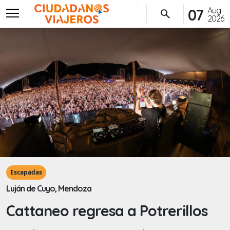
menu
Aug
07
search
2026
Escapadas
Luján de Cuyo, Mendoza
Cattaneo regresa a Potrerillos