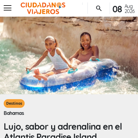
menu
Aug
08
search
2026
Destinos
Bahamas
Lujo, sabor y adrenalina en el
Atlantis Paradise Island