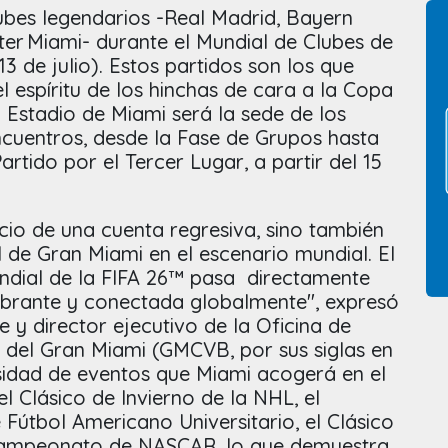
ubes legendarios -Real Madrid, Bayern
ter Miami- durante el Mundial de Clubes de
 13 de julio). Estos partidos son los que
 espíritu de los hinchas de cara a la Copa
 Estadio de Miami será la sede de los
ncuentros, desde la Fase de Grupos hasta
Partido por el Tercer Lugar, a partir del 15
cio de una cuenta regresiva, sino también
 de Gran Miami en el escenario mundial. El
ndial de la FIFA 26™ pasa directamente
ibrante y conectada globalmente", expresó
e y director ejecutivo de la Oficina de
s del Gran Miami (GMCVB, por sus siglas en
rsidad de eventos que Miami acogerá en el
l Clásico de Invierno de la NHL, el
útbol Americano Universitario, el Clásico
 Campeonato de NASCAR, lo que demuestra