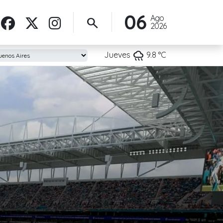
06
Ago
search
2026
rainy
Jueves
9.8
°C