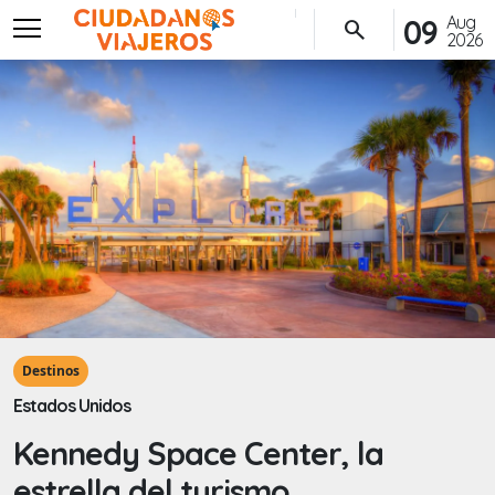
menu
Aug
09
search
2026
Destinos
Estados Unidos
Kennedy Space Center, la
estrella del turismo