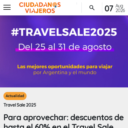
menu
Aug
07
search
2026
Actualidad
Travel Sale 2025
Para aprovechar: descuentos de
hasta el 60% en el Travel Sale