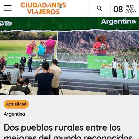
menu
Aug
08
search
2026
Actualidad
Argentina
Dos pueblos rurales entre los
mejores del mundo reconocidos