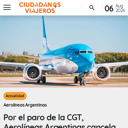
menu
Aug
06
search
2026
Actualidad
Aerolíneas Argentinas
Por el paro de la CGT,
Aerolíneas Argentinas cancela