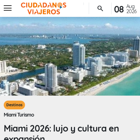
menu
Aug
08
search
2026
Destinos
Miami Turismo
Miami 2026: lujo y cultura en
expansión