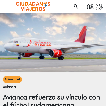
menu
Aug
08
search
2026
Actualidad
Avianca
Avianca refuerza su vínculo con
el fútbol sudamericano