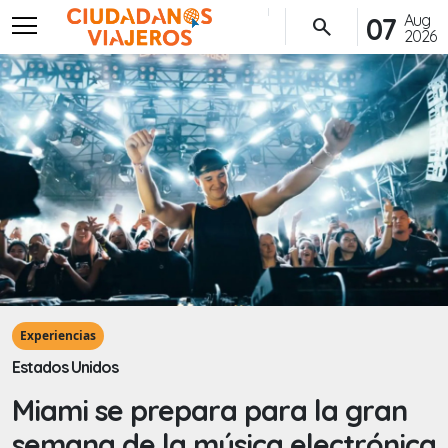
menu
Aug
07
search
2026
Experiencias
Estados Unidos
Miami se prepara para la gran
semana de la música electrónica