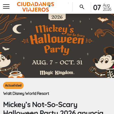
menu
Aug
07
search
2026
Actualidad
Walt Disney World Resort
Mickey’s Not-So-Scary
Halloween Party 2026 anuncia