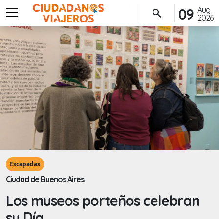
menu
Aug
09
search
2026
Escapadas
Ciudad de Buenos Aires
Los museos porteños celebran
su Día