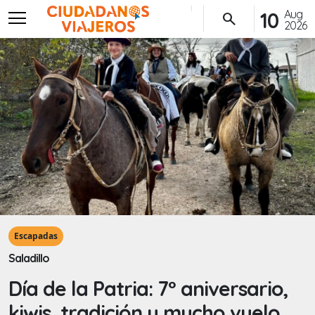
menu
Aug
10
search
2026
Escapadas
Saladillo
Día de la Patria: 7° aniversario,
kiwis, tradición y mucho vuelo