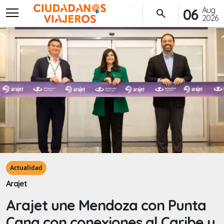
menu
Aug
06
search
2026
Actualidad
Arajet
Arajet une Mendoza con Punta
Cana con conexiones al Caribe y