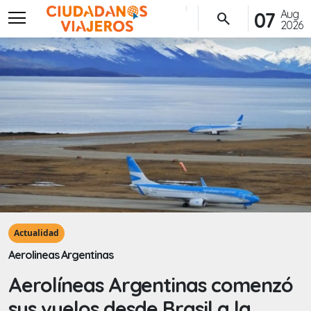
menu
Aug
07
search
2026
Actualidad
Aerolineas Argentinas
Aerolíneas Argentinas comenzó
sus vuelos desde Brasil a la