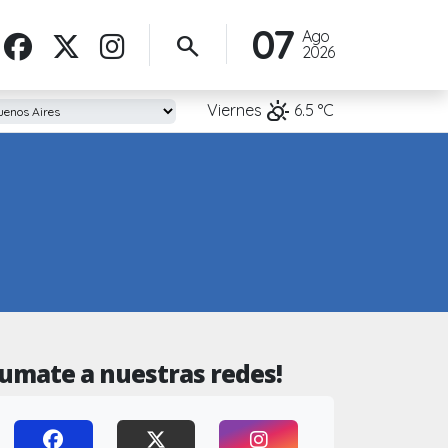
07
Ago
search
2026
partly_cloudy_day
Viernes
6.5
°C
Sumate a nuestras redes!