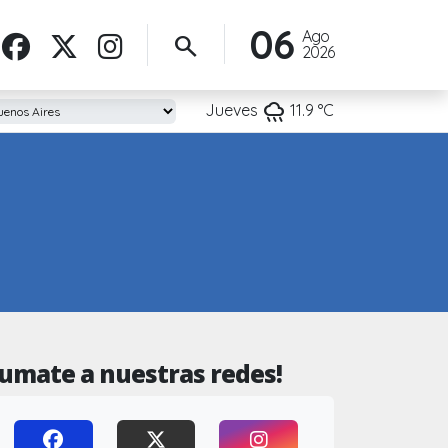
06
Ago
search
2026
rainy
Jueves
11.9
°C
Sumate a nuestras redes!