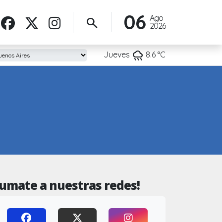
06
Ago
search
2026
rainy
Jueves
8.6
°C
Sumate a nuestras redes!