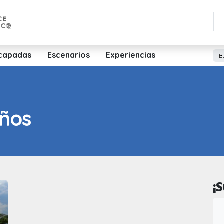
capadas
Escenarios
Experiencias
iños
¡