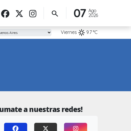
07
Ago
search
2026
sunny
Viernes
9.7
°C
Sumate a nuestras redes!