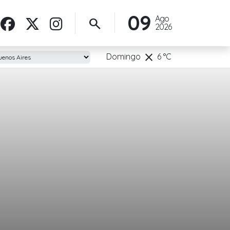
09
Ago
search
2026
clear
Domingo
6
°C