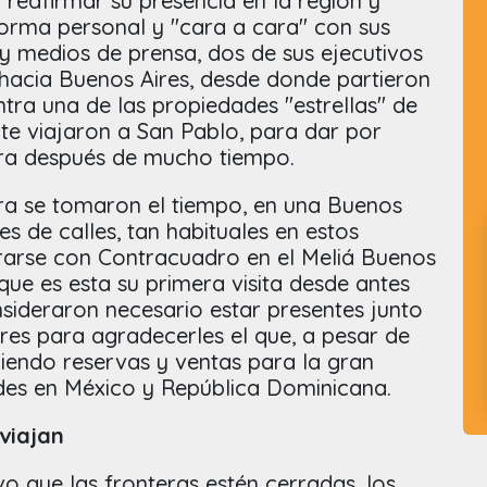
reafirmar su presencia en la región y
orma personal y "cara a cara" con sus
y medios de prensa, dos de sus ejecutivos
 hacia Buenos Aires, desde donde partieron
tra una de las propiedades "estrellas" de
te viajaron a San Pablo, para dar por
gira después de mucho tiempo.
rra se tomaron el tiempo, en una Buenos
es de calles, tan habituales en estos
trarse con Contracuadro en el Meliá Buenos
 que es esta su primera visita desde antes
sideraron necesario estar presentes junto
res para agradecerles el que, a pesar de
iendo reservas y ventas para la gran
des en México y República Dominicana.
viajan
o que las fronteras estén cerradas, los