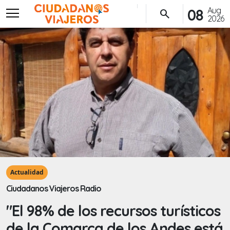
menu
Aug
08
search
2026
Actualidad
Ciudadanos Viajeros Radio
"El 98% de los recursos turísticos
de la Comarca de los Andes está