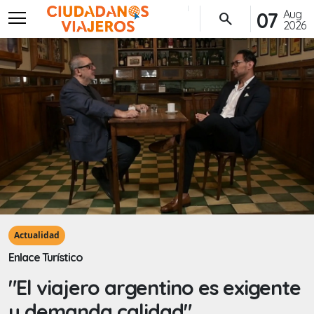
menu
Aug
07
search
2026
Actualidad
Enlace Turístico
"El viajero argentino es exigente
y demanda calidad"