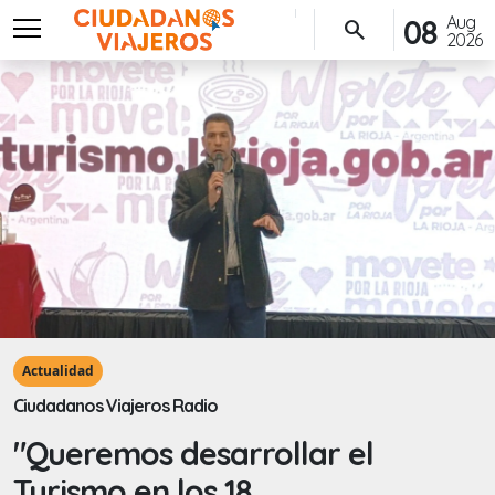
menu
Aug
08
search
2026
Actualidad
Ciudadanos Viajeros Radio
"Queremos desarrollar el
Turismo en los 18