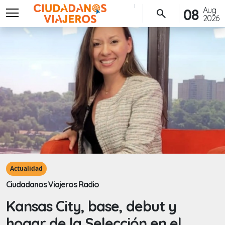
menu
Aug
08
search
2026
Actualidad
Ciudadanos Viajeros Radio
Kansas City, base, debut y
hogar de la Selección en el