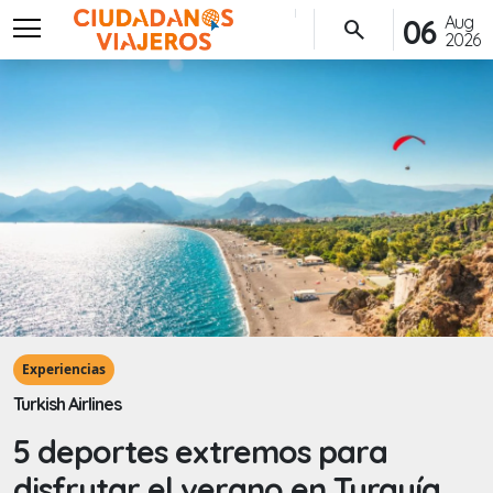
menu
Aug
06
search
2026
Experiencias
Turkish Airlines
5 deportes extremos para
disfrutar el verano en Turquía