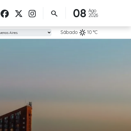
08
Ago
search
2026
sunny
Sábado
10
°C