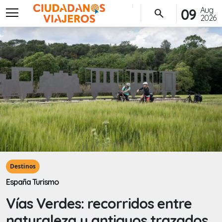
menu
Aug
09
search
2026
Destinos
España Turismo
Vías Verdes: recorridos entre
naturaleza y antiguos trazados