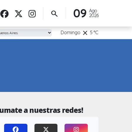
09
Ago
search
2026
clear
Domingo
5
°C
Sumate a nuestras redes!