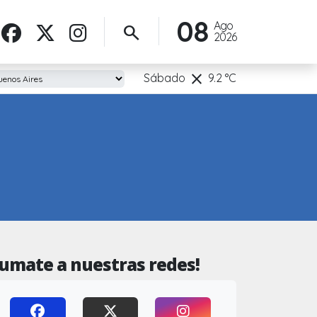
08
Ago
search
2026
clear
Sábado
9.2
°C
Sumate a nuestras redes!